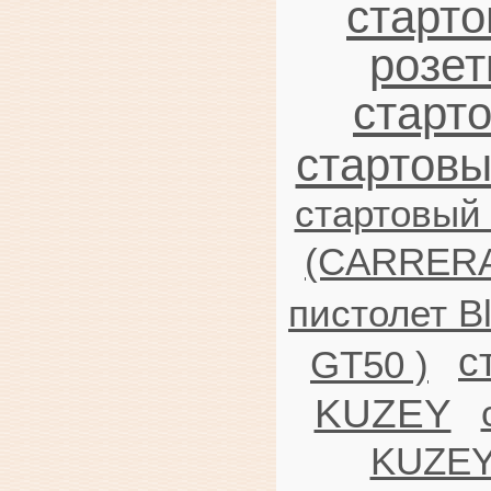
старто
розет
старт
стартовы
стартовый 
(CARRERA
пистолет 
с
GT50 )
KUZEY
KUZEY