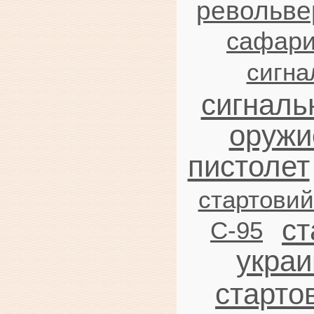
револьве
сафар
сигна
сигналь
оружи
пистолет
стартови
ст
C-95
украи
старто