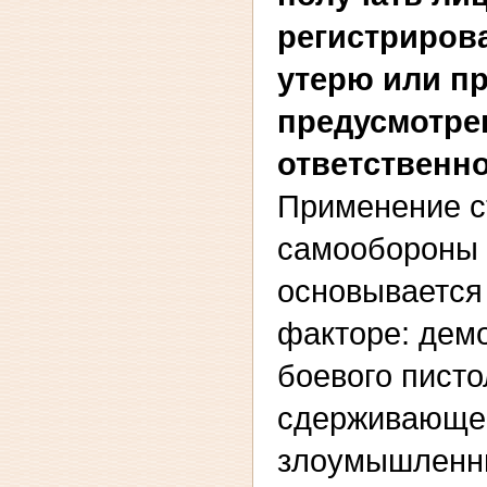
регистрирова
утерю или п
предусмотре
ответственн
Применение с
самообороны 
основывается
факторе: демо
боевого писто
сдерживающее
злоумышленни