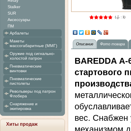
Retay
Stalker
SUR
(
:
1
)
Аксессуары
ПМ
Арбалеты
Макеты
Описание
Фото товара
массогабаритные (ММГ)
Оружие под сигнально-
холостой патрон
BAREDDA А-6
Пневматические
стартового п
винтовки
Пневматические
производств
пистолеты
Револьверы под патрон
металлическог
Флобера
Снаряжение и
обуславливае
экипировка
вес. Снабжен
Хиты продаж
механизмом д