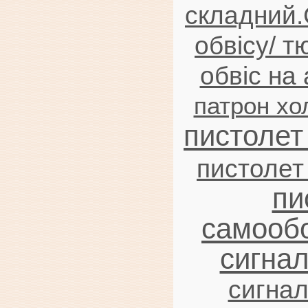
складний.
обвісу/ т
обвіс на
патрон хо
пистолет
пистолет
пи
самооб
сигна
сигна