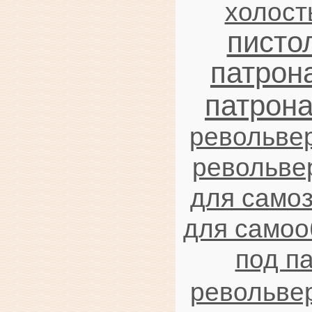
холост
писто
патрон
патрон
револьве
револьвер
для само
для само
под п
револьве