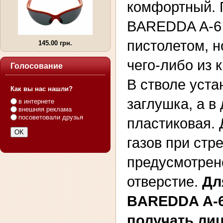
комфортный. 
BAREDDA А-6 
пистолетом, 
145.00 грн.
чего-либо из 
Голосование
В стволе уст
Как вы нас нашли?
заглушка, а в
в интернете
внешняя реклама
посоветовали друзья
пластиковая.
газов при ст
предусмотрен
отверстие.
Дл
BAREDDA А-6
получать ли