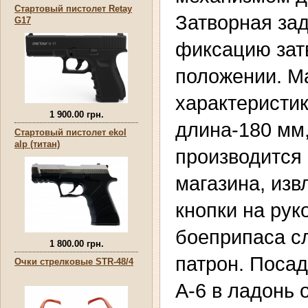
Стартовый пистолет Retay
Затворная за
G17
фиксацию зат
положении. М
характеристи
1 900.00 грн.
длина-180 мм,
Стартовый пистолет ekol
alp (титан)
производится 
магазина, изв
кнопки на рук
боеприпаса с
1 800.00 грн.
патрон. Поса
Очки стрелковые STR-48/4
А-6 в ладонь 