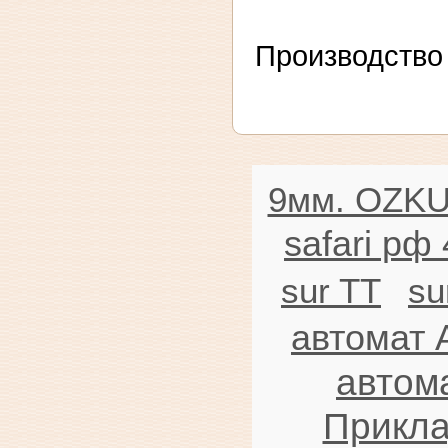
Производство 
9мм. OZK
safari рф
sur TT
su
автомат 
автома
Прикла