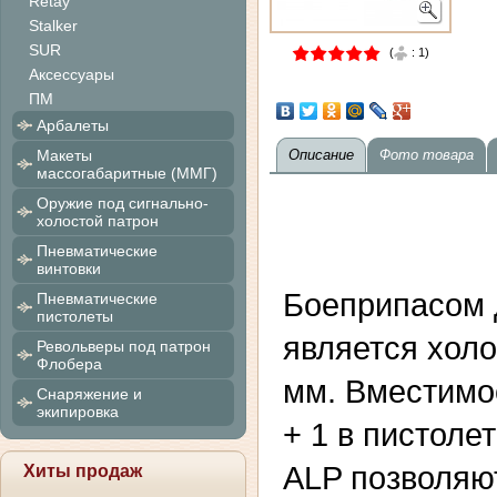
Retay
Stalker
SUR
(
:
1
)
Аксессуары
ПМ
Арбалеты
Макеты
Описание
Фото товара
массогабаритные (ММГ)
Оружие под сигнально-
холостой патрон
Пневматические
винтовки
Боеприпасом 
Пневматические
пистолеты
является холо
Револьверы под патрон
Флобера
мм. Вместимо
Снаряжение и
экипировка
+ 1 в пистоле
ALP позволяют
Хиты продаж