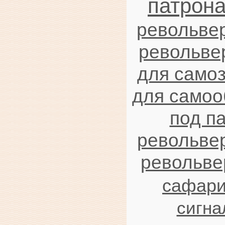
патрон
револьве
револьвер
для само
для само
под п
револьве
револьве
сафар
сигна