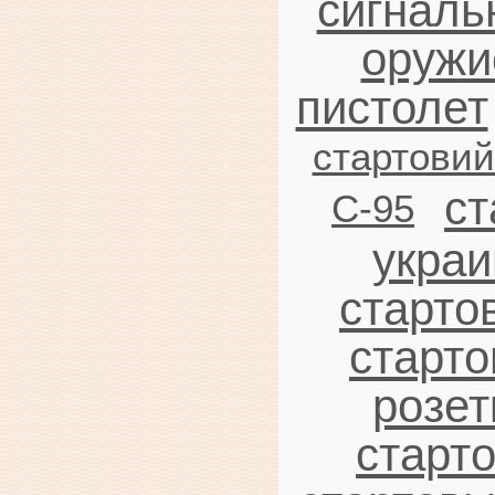
сигналь
оружи
пистолет
стартови
ст
C-95
украи
старто
старто
розет
старт