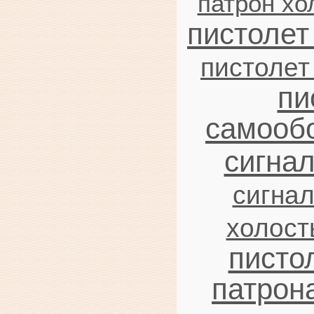
патрон хо
пистолет
пистолет
пи
самооб
сигна
сигна
холост
писто
патрон