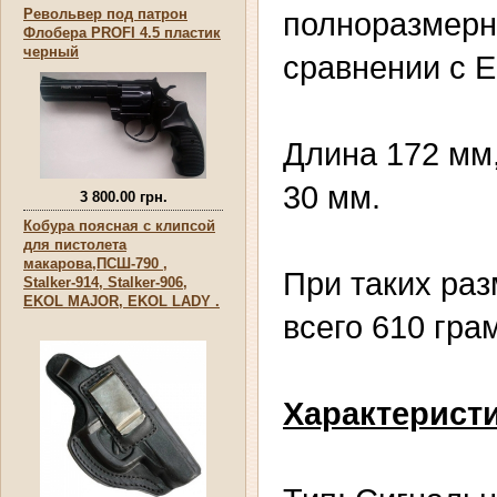
Револьвер под патрон
полноразмерн
Флобера PROFI 4.5 пластик
черный
сравнении с E
Длина 172 мм
30 мм.
3 800.00 грн.
Кобура поясная с клипсой
для пистолета
макарова,ПСШ-790 ,
При таких раз
Stalker-914, Stalker-906,
EKOL MAJOR, EKOL LADY .
всего 610 гра
Характеристи