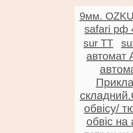
9мм. OZK
safari рф
sur TT
su
автомат 
автома
Прикла
складний.
обвісу/ т
обвіс на