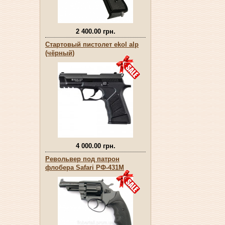
2 400.00 грн.
Стартовый пистолет ekol alp
(чёрный)
4 000.00 грн.
Револьвер под патрон
флобера Safari РФ-431М