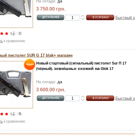
На складе:
да
3 750.00 грн.
Быстрый з
(
: 1)
ть
к сравнению
вый пистолет SUR G 17 blak+ магазин
Новый стартовый (сигнальный) пистолет Sur П 17
зовнішньо схожий на
(чёрный).
Glok 17
На складе:
да
3 600.00 грн.
Быстрый з
(
: 3)
ть
к сравнению