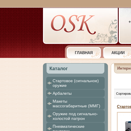
+
ГЛАВНАЯ
АКЦИИ
Каталог
Интерн
Cтартовое (сигнальное)
оружие
Арбалеты
Сортиров
Макеты
массогабаритные (ММГ)
Стартов
Оружие под сигнально-
холостой патрон
Пневматические