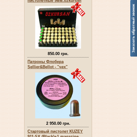
пистолетные 9мм.оzkursan
850.00 грн.
Патроны Флобера
Sellier&Bellot - "чех"
2 950.00 грн.
Стартовый пистолет KUZEY
911-SX (Black)+1 magazine.