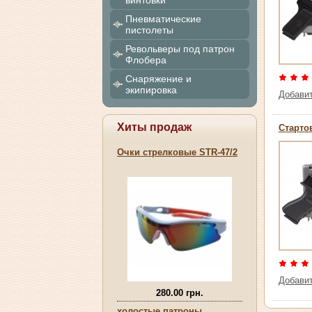
винтовки
Пневматические
пистолеты
Револьверы под патрон
Флобера
Снаряжение и
экипировка
Добави
Хиты продаж
Старто
Очки стрелковые STR-47/2
Добави
280.00 грн.
холостые патроны