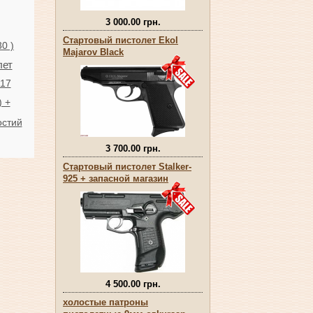
3 000.00 грн.
Стартовый пистолет Ekol
0 )
Majarov Black
лет
917
 +
остий
3 700.00 грн.
Стартовый пистолет Stalker-
925 + запасной магазин
4 500.00 грн.
холостые патроны