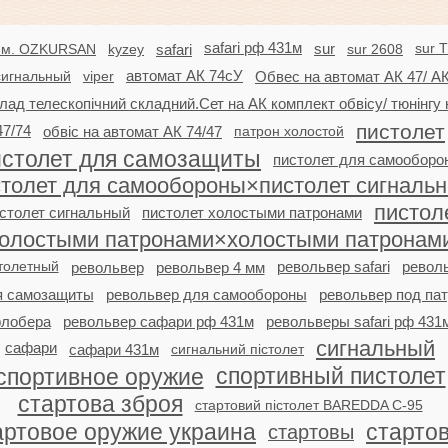
safari рф 431м
sur 
мм. OZKURSAN
kyzey
safari
sur
sur 2608
сигнальный
viper
автомат АК 74сУ
Обвес на автомат АК 47/ АК
лад телескопічний складний.Сет на АК комплект обвісу/ тюнінгу 
пистолет
47/74
обвіс на автомат АК 74/47
патрон холостой
истолет для самозащиты
пистолет для самооборо
столет для самообороны×пистолет сигналь
пистол
столет сигнальный
пистолет холостыми патронами
олостыми патронами×холостыми патронам
толетный
револьвер safari
револ
револьвер
револьвер 4 мм
я самозащиты
револьвер для самообороны
револьвер под па
лобера
револьвер сафари рф 431м
револьверы safari рф 431
сигнальный
сафари
сафари 431м
сигнальний пістолет
спортивный пистолет
спортивное оружие
стартова зброя
стартовий пістолет BAREDDA C-95
артовое оружие украина
старто
стартовы