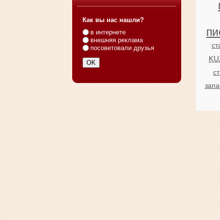
Как вы нас нашли?
пи
в интернете
внешняя реклама
ст
посоветовали друзья
KU
ст
запа