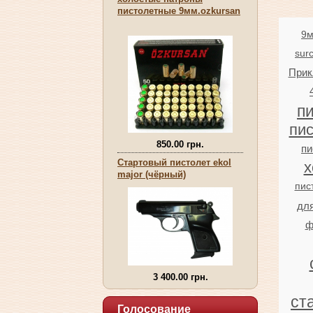
пистолетные 9мм.оzkursan
9
sur
Прик
п
пи
850.00 грн.
пи
Стартовый пистолет ekol
х
major (чёрный)
пис
дл
ф
3 400.00 грн.
ст
Голосование