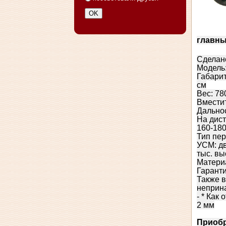
главны
Сделано
Модель:
Габарит
см
Вес: 78
Вмести
Дальнос
На дист
160-180
Тип пе
УСМ: дв
тыс. вы
Материа
Гаранти
Также в
неприн
- * Как
2 мм
Приобр