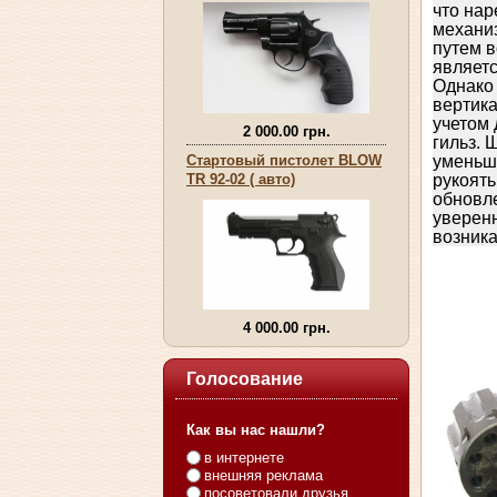
что нар
механиз
путем в
являетс
Однако 
вертика
учетом 
2 000.00 грн.
гильз. 
Стартовый пистолет BLOW
уменьш
TR 92-02 ( авто)
рукоять
обновл
уверенн
возника
4 000.00 грн.
Голосование
Как вы нас нашли?
в интернете
внешняя реклама
посоветовали друзья