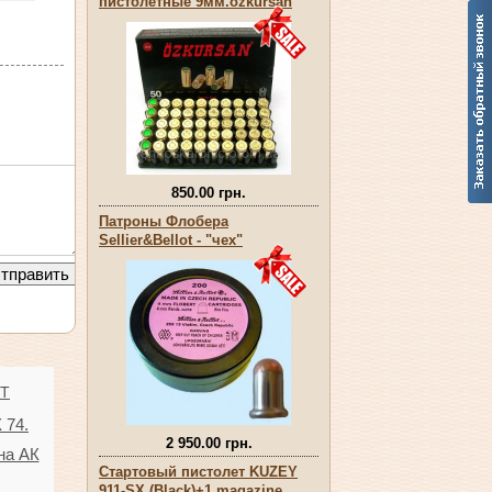
пистолетные 9мм.оzkursan
850.00 грн.
Патроны Флобера
Sellier&Bellot - "чех"
TT
 74.
2 950.00 грн.
на АК
Стартовый пистолет KUZEY
911-SX (Black)+1 magazine.