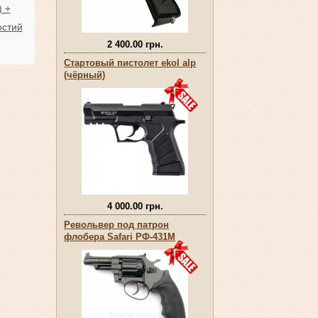
 +
остий
2 400.00 грн.
Стартовый пистолет ekol alp
(чёрный)
4 000.00 грн.
Револьвер под патрон
флобера Safari РФ-431М