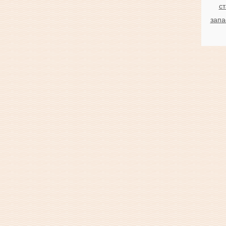
ст
запа