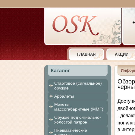
+
ГЛАВНАЯ
АКЦИИ
Каталог
Инфор
Обзор
Cтартовое (сигнальное)
черны
оружие
Арбалеты
Доступн
Макеты
двойног
массогабаритные (ММГ)
- делаю
Оружие под сигнально-
холостой патрон
популя
в интер
Пневматические