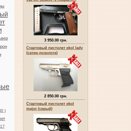
ны
ный
ет
и
ьвер
3 950.00 грн.
трон
Стартовый пистолет ekol lady
(сатин,позолота)
м
вые
2 850.00 грн.
Стартовый пистолет ekol
major (серый)
0 )
лет
917