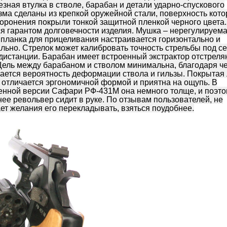
езная втулка в стволе, барабан и детали ударно-спускового
ма сделаны из крепкой оружейной стали, поверхность кото
оронения покрыли тонкой защитной пленкой черного цвета.
я гарантом долговечности изделия. Мушка – нерегулируема
планка для прицеливания настраивается горизонтально и
льно. Стрелок может калибровать точность стрельбы под се
дистанции. Барабан имеет встроенный экстрактор отстрел
Щель между барабаном и стволом минимальна, благодаря ч
ается вероятность деформации ствола и гильзы. Покрытая
 отличается эргономичной формой и приятна на ощупь. В
енной версии Сафари РФ-431М она немного толще, и поэт
ее револьвер сидит в руке. По отзывам пользователей, не
ет желания его перекладывать, взяться поудобнее.