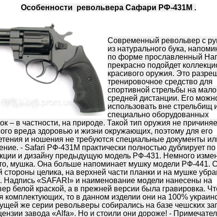
Особенности револьвера Сафари РФ-431М .
Современный револьвер с ру
из натурального бука, напом
по форме прославленный Наг
прекрасно подойдет коллекц
красивого оружия. Это разре
тренировочное средство для
спортивной стрельбы на мало
средней дистанции. Его можн
использовать вне стрельбищ 
специально оборудованных
к – в частности, на природе. Такой тип оружия не причиняе
ого вреда здоровью и жизни окружающих, поэтому для его
етения и ношения не требуются специальные документы ил
ние. - Safari РФ-431М практически полностью дублирует по
укции и дизайну предыдущую модель РФ-431. Немного изме
то, мушка. Она больше напоминает мушку модели РФ-441. 
 стороны целика, на верхней части планки и на мушке убр
и. Надпись «SAFARI» и наименование модели нанесены на
ер белой краской, а в прежней версии была гравировка. Чт
я комплектующих, то в данном изделии они на 100% украинс
ущей же серии револьверы собирались на базе чешских за
цензии завода «Alfa». Но и стоили они дороже! - Примечател