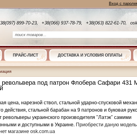
Вход с пароле
38(097) 899-70-23, +38(066) 937-78-79, +38(063) 822-61-70, os
ПРАЙС-ЛИСТ
ДОСТАВКА И УСЛОВИЯ ОПЛАТЫ
мация
 револьвера под патрон Флобера Сафари 431 
й
ая цена, нарезной ствол, стальной ударно-спусковой меха
о действия, стальной барабан на 9 патронов и буковая рук
т револьверы украинского производителя "Латэк" самими
рнными и доступными в Украине.
Приобрести даную модель
нет магазине osk.com.ua