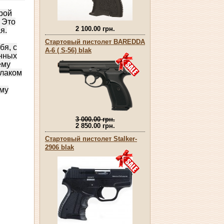
рой
 Это
2 100.00 грн.
я.
Стартовый пистолет BAREDDA
бя, с
А-6 ( S-56) blak
янных
ему
 лаком
ому
3 000.00 грн.
2 850.00 грн.
Стартовый пистолет Stalker-
2906 blak