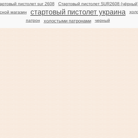
артовый пистолет sur 2608
Стартовый пистолет SUR2608 (чёрный)
стартовый пистолет украина
хол
сной магазин
патрон
черный
холостыми патронами