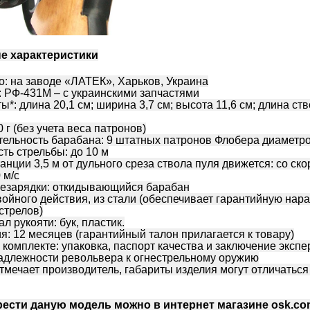
е характеристики
: на заводе «ЛАТЕК», Харьков, Украина
 РФ-431М – с украинскими запчастями
ы*: длина 20,1 см; ширина 3,7 см; высота 11,6 см; длина ств
0 г (без учета веса патронов)
тельность барабана: 9 штатных патронов Флобера диаметр
ть стрельбы: до 10 м
анции 3,5 м от дульного среза ствола пуля движется: со ск
 м/c
резарядки: откидывающийся барабан
ойного действия, из стали (обеспечивает гарантийную нара
стрелов)
л рукояти: бук, пластик.
я: 12 месяцев (гарантийный талон прилагается к товару)
 комплекте: упаковка, паспорт качества и заключение экспе
адлежности револьвера к огнестрельному оружию
 отмечает производитель, габариты изделия могут отличаться 
ести даную модель можно в интернет магазине osk.co