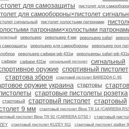
истолет для самозащиты
пистолет для самооборо
столет для самообороны×пистолет сигналь
пистол
столет сигнальный
пистолет холостыми патронами
олостыми патронами×холостыми патронам
толетный
револьвер
револьвер 4 мм
револьвер safari
револ
я самозащиты
револьвер для самообороны
револьвер под па
лобера
револьвер сафари рф 431м
револьверы safari рф 431
сигнальный
сафари
сафари 431м
сигнальний пістолет
спортивное оружие
спортивный пистолет
стартова зброя
стартовий пістолет BAREDDA C-95
артовое оружие украина
старто
стартовы
пистолеты
стартовые пистолеты розетка
стартовый пистолет
стартовый
стартовый
столет 9 мм
стартовый пистолет Blow TR 14 (CARRERA RS3
артовый пистолет Blow TR 92 (CARRERA GT50 )
стартовый писто
ZEY
стартовый пистолет KUZEY 911
стартовый пистолет stalker 