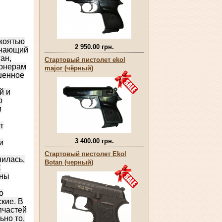
коятью
2 950.00 грн.
инающий
ан,
Стартовый пистолет ekol
ионерам
major (чёрный)
шенное
й и
о
и
т
3 400.00 грн.
и
Стартовый пистолет Ekol
нилась,
Botan (черный)
С
аны
о
кие. В
пчастей
ьно то,