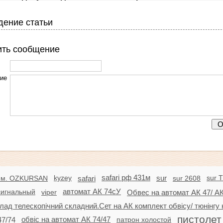
ение статьи
ить сообщение
ие
kyzey
safari рф 431м
sur 
мм. OZKURSAN
safari
sur
sur 2608
сигнальный
автомат АК 74сУ
viper
Обвес на автомат АК 47/ АК
лад телескопічний складний.Сет на АК комплект обвісу/ тюнінгу 
пистолет
обвіс на автомат АК 74/47
47/74
патрон холостой