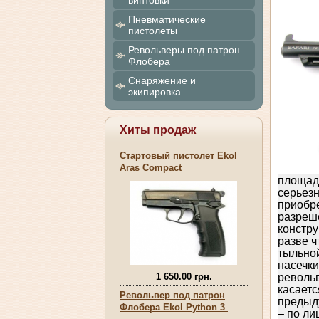
винтовки
Пневматические
пистолеты
Револьверы под патрон
Флобера
Снаряжение и
экипировка
Хиты продаж
Стартовый пистолет Ekol
Aras Compact
площадо
серьезн
приобр
разреше
констр
разве ч
тыльной
насечк
1 650.00 грн.
револьв
касаетс
Револьвер под патрон
предыд
Флобера Ekol Python 3
– по ли