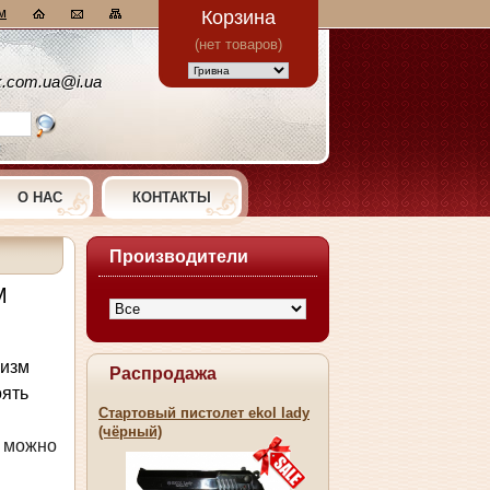
м
Корзина
(нет товаров)
k.com.ua@i.ua
О НАС
КОНТАКТЫ
Производители
М
низм
Распродажа
оять
Стартовый пистолет ekol lady
(чёрный)
 можно