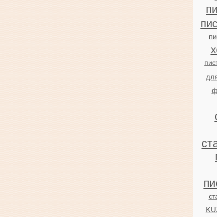
п
пи
пи
х
пис
дл
ф
ст
пи
ст
KU