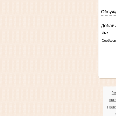
Обсужд
Добав
Имя
Сообщен
9
sur
Прик