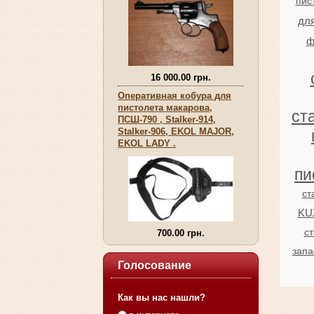
пис
дл
ф
16 000.00 грн.
Оперативная кобура для
пистолета макарова,
ст
ПСШ-790 , Stalker-914,
Stalker-906, EKOL MAJOR,
EKOL LADY .
пи
ст
KU
ст
700.00 грн.
запа
Голосование
Как вы нас нашли?