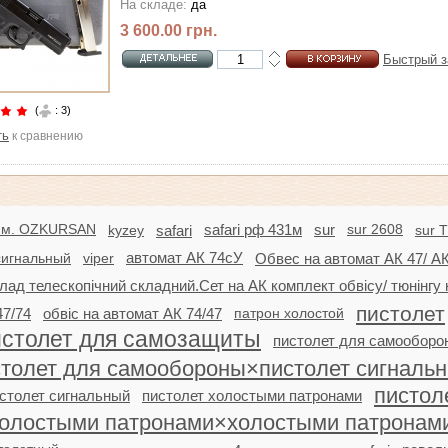
На складе:
да
3 600.00 грн.
Быстрый з
(
: 3)
ть
к сравнению
мм. OZKURSAN
sur 2608
kyzey
safari
safari рф 431м
sur
sur 
сигнальный
viper
автомат АК 74сУ
Обвес на автомат АК 47/ АК
лад телескопічний складний.Сет на АК комплект обвісу/ тюнінгу 
пистолет
47/74
обвіс на автомат АК 74/47
патрон холостой
истолет для самозащиты
пистолет для самооборо
столет для самообороны×пистолет сигналь
пистол
столет сигнальный
пистолет холостыми патронами
олостыми патронами×холостыми патронам