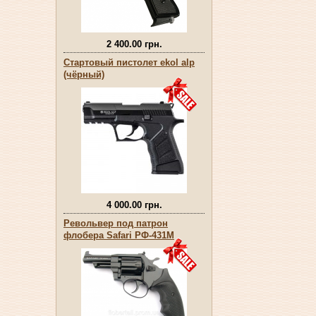
2 400.00 грн.
Стартовый пистолет ekol alp
(чёрный)
4 000.00 грн.
Револьвер под патрон
флобера Safari РФ-431М