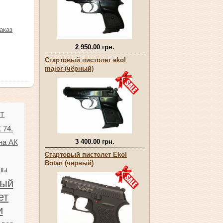
аказ
2 950.00 грн.
Стартовый пистолет ekol
major (чёрный)
TT
 74.
3 400.00 грн.
на АК
Стартовый пистолет Ekol
Botan (черный)
ны
ный
ет
и