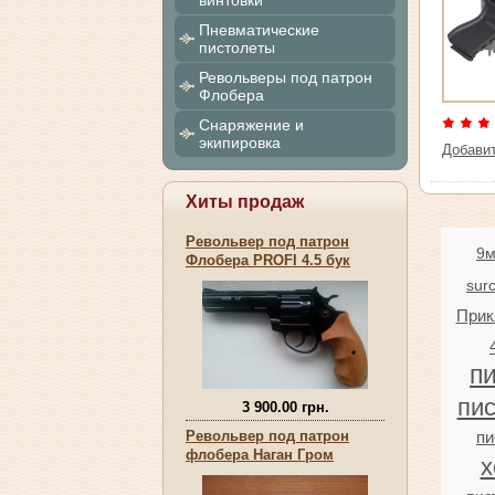
винтовки
Пневматические
пистолеты
Револьверы под патрон
Флобера
Снаряжение и
экипировка
Добави
Хиты продаж
Револьвер под патрон
9
Флобера PROFI 4.5 бук
sur
Прик
п
пи
3 900.00 грн.
пи
Револьвер под патрон
флобера Наган Гром
х