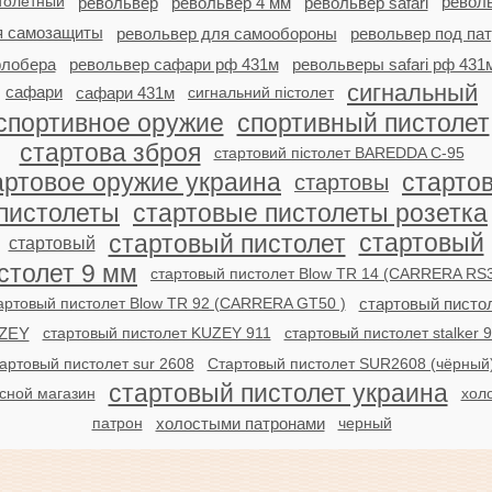
толетный
револ
револьвер
револьвер 4 мм
револьвер safari
я самозащиты
револьвер для самообороны
револьвер под па
лобера
револьвер сафари рф 431м
револьверы safari рф 431
сигнальный
сафари
сафари 431м
сигнальний пістолет
спортивное оружие
спортивный пистолет
стартова зброя
стартовий пістолет BAREDDA C-95
артовое оружие украина
старто
стартовы
пистолеты
стартовые пистолеты розетка
стартовый
стартовый пистолет
стартовый
столет 9 мм
стартовый пистолет Blow TR 14 (CARRERA RS3
артовый пистолет Blow TR 92 (CARRERA GT50 )
стартовый писто
ZEY
стартовый пистолет KUZEY 911
стартовый пистолет stalker 
артовый пистолет sur 2608
Стартовый пистолет SUR2608 (чёрный)
стартовый пистолет украина
сной магазин
хол
патрон
холостыми патронами
черный