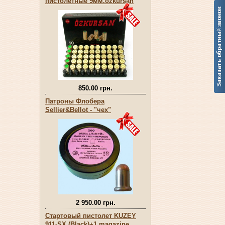
пистолетные 9мм.оzkursan
850.00 грн.
Патроны Флобера
Sellier&Bellot - "чех"
2 950.00 грн.
Стартовый пистолет KUZEY
911-SX (Black)+1 magazine.