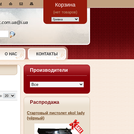
м
Корзина
(нет товаров)
k.com.ua@i.ua
О НАС
КОНТАКТЫ
Производители
о:
Распродажа
Стартовый пистолет ekol lady
(чёрный)