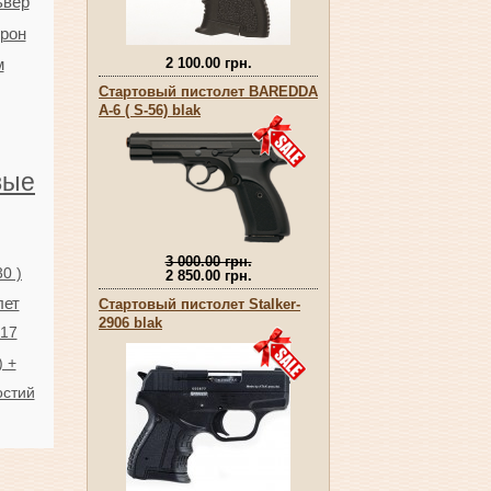
ьвер
трон
м
2 100.00 грн.
Стартовый пистолет BAREDDA
А-6 ( S-56) blak
вые
3 000.00 грн.
0 )
2 850.00 грн.
лет
Стартовый пистолет Stalker-
2906 blak
917
 +
остий