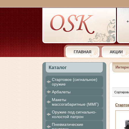
+
ГЛАВНАЯ
АКЦИИ
Каталог
Интерн
Cтартовое (сигнальное)
оружие
Арбалеты
Сортиров
Макеты
массогабаритные (ММГ)
Старто
Оружие под сигнально-
холостой патрон
Пневматические