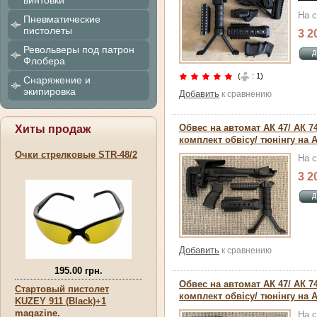
винтовки
На 
Пневматические
пистолеты
3 2
Револьверы под патрон
Флобера
(
: 1)
Снаряжение и
экипировка
Добавить
к сравнению
Обвес на автомат АК 47/ АК 7
Хиты продаж
комплект обвісу/ тюнінгу на А
Очки стрелковые STR-48/2
На 
3 2
Добавить
к сравнению
195.00 грн.
Обвес на автомат АК 47/ АК 7
Стартовый пистолет
комплект обвісу/ тюнінгу на А
KUZEY 911 (Black)+1
magazine.
На 