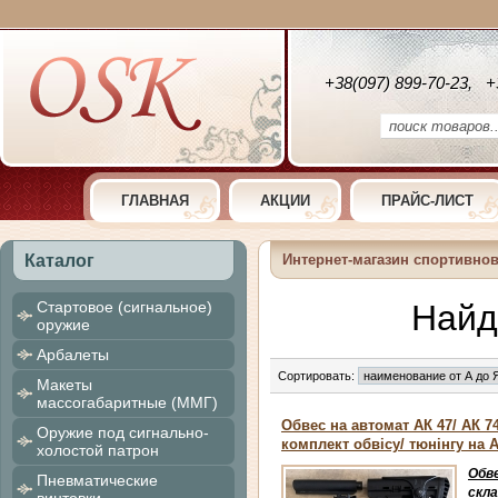
+38(097) 899-70-23, +
ГЛАВНАЯ
АКЦИИ
ПРАЙС-ЛИСТ
Каталог
Интернет-магазин спортивно
Cтартовое (сигнальное)
Най
оружие
Арбалеты
Сортировать:
Макеты
массогабаритные (ММГ)
Обвес на автомат АК 47/ АК 7
Оружие под сигнально-
комплект обвісу/ тюнінгу на А
холостой патрон
Обве
Пневматические
скла