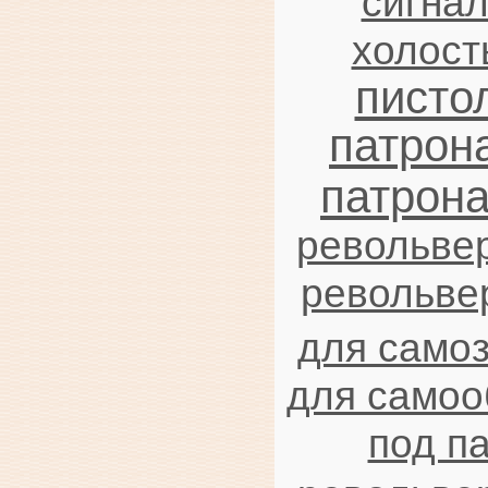
сигна
холост
писто
патрон
патрон
револьве
револьвер
для само
для само
под п