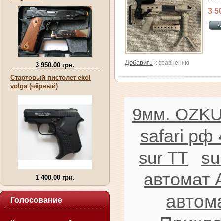
3 5
Добавить
к сравнению
3 950.00 грн.
Стартовый пистолет ekol
volga (чёрный)
9мм. OZK
safari рф
sur TT
su
автомат 
1 400.00 грн.
автома
Голосование