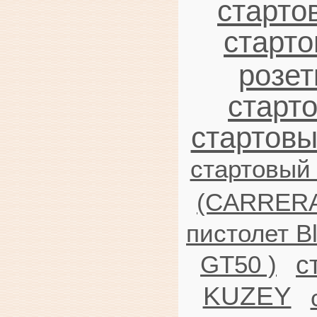
старто
старто
розет
старт
стартовы
стартовый 
(CARRERA
пистолет 
с
GT50 )
KUZEY