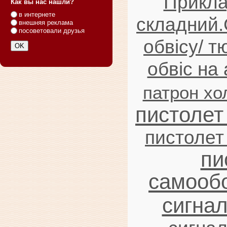
Прикла
Как вы нас нашли?
в интернете
складний.
внешняя реклама
посоветовали друзья
обвісу/ т
обвіс на
патрон хо
пистолет
пистолет
пи
самооб
сигна