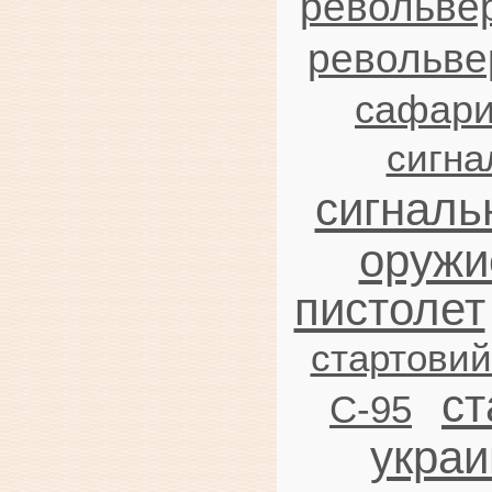
револьве
револьве
сафар
сигна
сигналь
оружи
пистолет
стартови
ст
C-95
украи